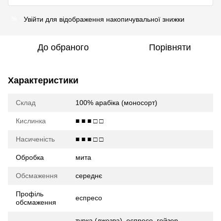
Увійти
для відображення накопичувальної знижки
%
До обраного
Порівняти
Характеристики
Склад
100% арабіка (моносорт)
Кислинка
■ ■ ■ □ □
Насиченість
■ ■ ■ □ □
Обробка
мита
Обсмаження
середнє
Профіль
еспресо
обсмаження
турка (джезва), еспресо, гейзер