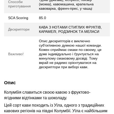
Способи
(мокка), кавомашина, крапельна
приготування
кавоварка, френч-прес, у чашці
SCA Scoring
85.0
КАВА З НОТАМИ СТИГЛИХ ФРУКТІВ,
Дескриптори
КАРАМЕЛІ, РОДЗИНОК ТА МЕЛАСИ
Опис дескрипторів є виключно
суб'єктивною думкою нашої команди.
Кожен сприймає смаки по-своєму, це
Важливо!
дуже індивідуально і ґрунтується на
минулому смаковому досвіді. Тому
вкрай не радимо орієнтуватися на
дескриптори при виборі кави.
Опис
Колумбія славиться своєю кавою з фруктово-
ягідними відтінками та шоколаду.
Цей сорт кави походить із Уїла, одного з традиційних
кавових регіонів на півдні Колумбії. Уїла є найбільшим