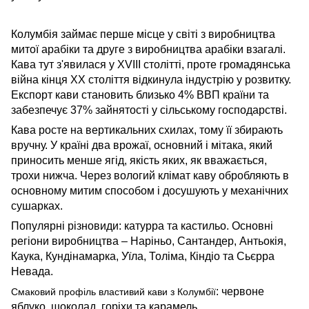
Колумбія займає перше місце у світі з виробництва
митої арабіки та друге з виробництва арабіки взагалі.
Кава тут з'явилася у XVIII столітті, проте громадянська
війна кінця XX століття відкинула індустрію у розвитку.
Експорт кави становить близько 4% ВВП країни та
забезпечує 37% зайнятості у сільському господарстві.
Кава росте на вертикальних схилах, тому її збирають
вручну. У країні два врожаї, основний і мітака, який
приносить менше ягід, якість яких, як вважається,
трохи нижча. Через вологий клімат каву обробляють в
основному митим способом і досушують у механічних
сушарках.
Популярні різновиди: катурра та кастильо. Основні
регіони виробництва – Наріньо, Сантандер, Антьокія,
Каука, Кундінамарка, Уїла, Толіма, Кіндіо та Сьєрра
Невада.
: червоне
Смаковий профіль властивий кави з Колумбії
яблуко, шоколад, горіхи та карамель.