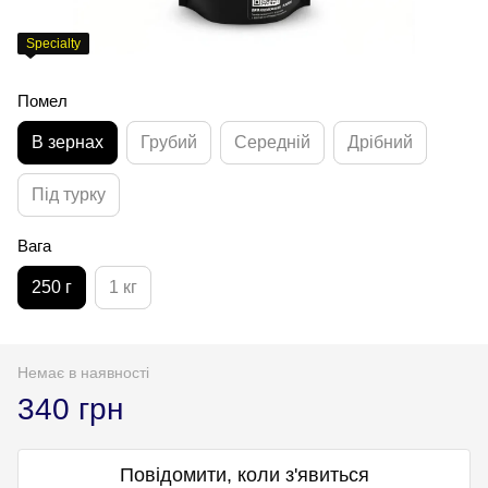
Specialty
Помел
В зернах
Грубий
Середній
Дрібний
Під турку
Вага
250 г
1 кг
Немає в наявності
340 грн
Повідомити, коли з'явиться