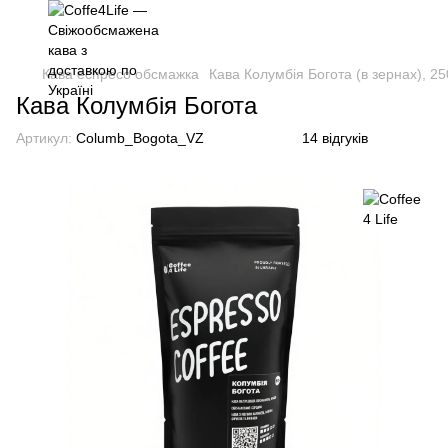
Кава еспресо обсмажка
Кава Колумбія Богота (в зернах), 25
Кава Колумбія Богота
Артикул:
Columb_Bogota_VZ
14 відгуків