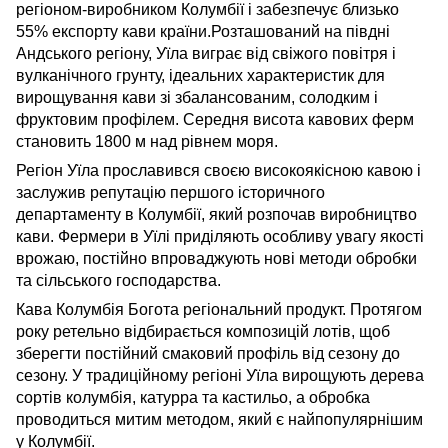
регіоном-виробником Колумбії і забезпечує близько
55% експорту кави країни.Розташований на півдні
Андського регіону, Уїла виграє від свіжого повітря і
вулканічного грунту, ідеальних характеристик для
вирощування кави зі збалансованим, солодким і
фруктовим профілем. Середня висота кавових ферм
становить 1800 м над рівнем моря.
Регіон Уїла прославився своєю високоякісною кавою і
заслужив репутацію першого історичного
департаменту в Колумбії, який розпочав виробництво
кави. Фермери в Уїлі приділяють особливу увагу якості
врожаю, постійно впроваджують нові методи обробки
та сільського господарства.
Кава Колумбія Богота регіональний продукт. Протягом
року ретельно відбирається композицій лотів, щоб
зберегти постійний смаковий профіль від сезону до
сезону. У традиційному регіоні Уїла вирощують дерева
сортів колумбія, катурра та кастильо, а обробка
проводиться митим методом, який є найпопулярнішим
у Колумбії.